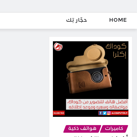
HOME
حجّار تِك
كاميرات
هواتف ذكية