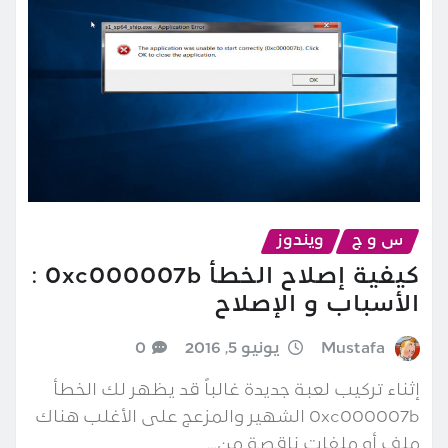
س و ج
ويندوز
كيفية إصلاح الخطأ 0xc000007b :
الأسباب و الإصلاح
Mustafa
يونيو 5, 2016
0
إثناء تركيب لعبة جديدة غالباً قد يظهر لك الخطأ
0xc000007b الشهير والمزعج على الأغلب هناك
ملف أو ملفات ناقصة من…