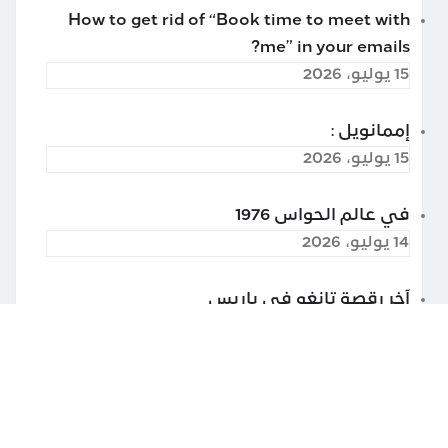
How to get rid of “Book time to meet with
me” in your emails?
15 يوليو، 2026
إممانويل :
15 يوليو، 2026
في عالم الحواس 1976
14 يوليو، 2026
آخر رقصة تانغو في باريس
13 يوليو، 2026
غوغل درايف تراقب محتوى ملفاتك المخزّنة
25 مايو، 2026