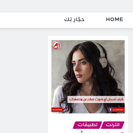
HOME
حجّار تِك
انترنت
تطبيقات