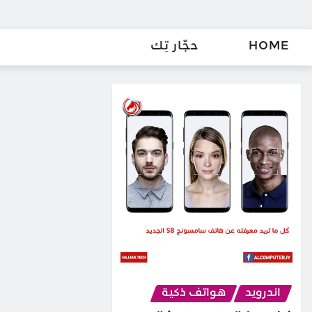
HOME
حجّار تِك
اندرويد
هواتف ذكية