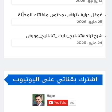
13 يوليو، 2026
غوغل درايف تراقب محتوى ملفاتك المخزّنة
25 مايو، 2026
شرح ترند #تشليح_بارت_تشاليح_وورش
24 مايو، 2026
اشترك بقناتي على اليوتيوب