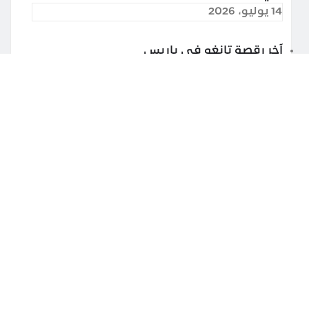
14 يوليو، 2026
آخر رقصة تانغو في باريس
13 يوليو، 2026
غوغل درايف تراقب محتوى ملفاتك المخزّنة
25 مايو، 2026
شرح ترند #تشليح_بارت_تشاليح_وورش
24 مايو، 2026
اشترك بقناتي على اليوتيوب