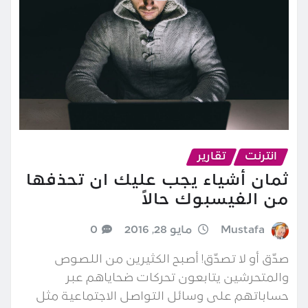
انترنت
تقارير
ثمان أشياء يجب عليك ان تحذفها
من الفيسبوك حالاً
Mustafa
مايو 28, 2016
0
صدّق أو لا تصدّق! أصبح الكثيرين من اللصوص
والمتحرشين يتابعون تحركات ضحاياهم عبر
حساباتهم على وسائل التواصل الاجتماعية مثل