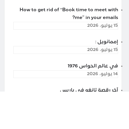
How to get rid of “Book time to meet with
me” in your emails?
15 يوليو، 2026
إممانويل :
15 يوليو، 2026
في عالم الحواس 1976
14 يوليو، 2026
آخر رقصة تانغو في باريس
13 يوليو، 2026
غوغل درايف تراقب محتوى ملفاتك المخزّنة
25 مايو، 2026