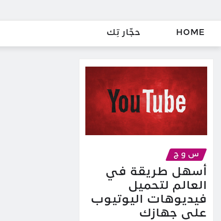
HOME
حجّار تِك
س و ج
أسهل طريقة في
العالم لتحميل
فيديوهات اليوتيوب
على جهازك