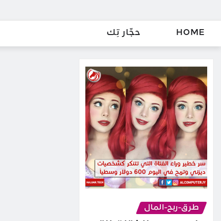
HOME
حجّار تِك
طرق-ربح-المال