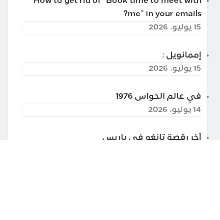
How to get rid of “Book time to meet with
me” in your emails?
15 يوليو، 2026
إممانويل :
15 يوليو، 2026
في عالم الحواس 1976
14 يوليو، 2026
آخر رقصة تانغو في باريس
13 يوليو، 2026
غوغل درايف تراقب محتوى ملفاتك المخزّنة
25 مايو، 2026