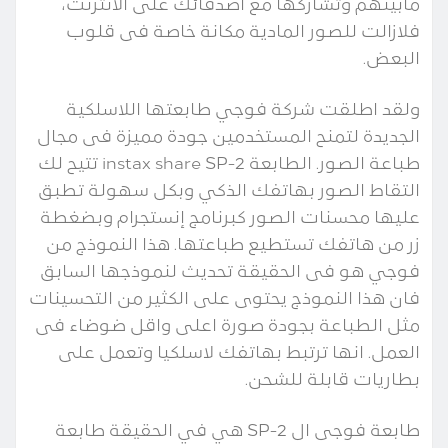
مابينهم وتشاركها مع اصدقائك على الانترنت،
فلازالت للصور المادية مكانة خاصة فى قلوب
البعض.
ولقد اطلقت شركة فوجي طابعتها اللاسلكية
الجديدة لتمنح المستخدمين جودة مميزة فى مجال
طباعة الصور. الطابعة instax share SP-2 تتيح لك
التقاط الصور بهاتفك الذكي وبكل سهولة تطبق
عليها محسنات الصور كبرنامج إنستجرام وبضغطة
زر من هاتفك تستطيع طباعتها. هذا النموذج من
فوجي هو فى الحقيقة تحديث لنموذجها السابق
فان هذا النموذج يحتوى على الكثير من التحسينات
مثل الطباعة بجودة صورة اعلى واقل ضوضاء فى
العمل. انها ترتبط بهاتفك لاسلكيا وتعمل على
بطاريات قابلة للشحن.
طابعة فوجى ال SP-2 هي في الحقيقة طابعة