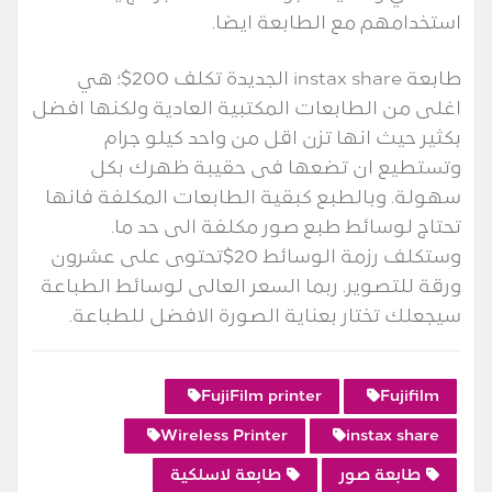
استخدامهم مع الطابعة ايضا.
طابعة instax share الجديدة تكلف 200$؛ هي
اغلى من الطابعات المكتبية العادية ولكنها افضل
بكثير حيث انها تزن اقل من واحد كيلو جرام
وتستطيع ان تضعها فى حقيبة ظهرك بكل
سهولة. وبالطبع كبقية الطابعات المكلفة فانها
تحتاج لوسائط طبع صور مكلفة الى حد ما.
وستكلف رزمة الوسائط 20$تحتوى على عشرون
ورقة للتصوير. ربما السعر العالى لوسائط الطباعة
سيجعلك تختار بعناية الصورة الافضل للطباعة.
FujiFilm printer
Fujifilm
Wireless Printer
instax share
طابعة صور
طابعة لاسلكية