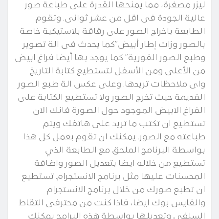
ليزر مصغرة، مما يمنحها القدرة على طباعة صور
عالية الجودة فى اقل من عشر ثوانى. وتقوم
الطابعة باخراج الصور على رقاقة بلاستيكية خاصة
بالصور وزات إطار أبيض”كما يحدث فى الة تصوير
وطبع الصور الفورية” كما يوجد بها أيضا فراغ ابيض
من الأعلى ومن الأسفل لتستطيع كتابة التاريخ
واى ملاحظات تريدها. وعلى عكس الة طبع الصور
القديمة حيث تخرج الصور ولا تستطيع الكتابة على
الفراغ الابيض الموجود حول الصورة فانك الان
تستطيع ان تكتب ما تريد على هاتفك ويتم
طباعته مع الصور. يمكنك ان تقوم بعمل كل هذا
بواسطة البرنامج الملحق مع الطابعة الذي
تستطيع من خلاله ايضا بتعديل الصور واضافة
المحسنات عليها مثل برنامج الانستجرام. تستطيع
ان تطبع صورك من خلال برنامج الانستجرام
والفايس بوك ايضا، فاذا كنت من محترفى التقاط
السلفي وتعديلها بواسطة هذه البرامج يمكنك