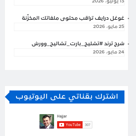
13 يوليو، 2026
غوغل درايف تراقب محتوى ملفاتك المخزّنة
25 مايو، 2026
شرح ترند #تشليح_بارت_تشاليح_وورش
24 مايو، 2026
اشترك بقناتي على اليوتيوب