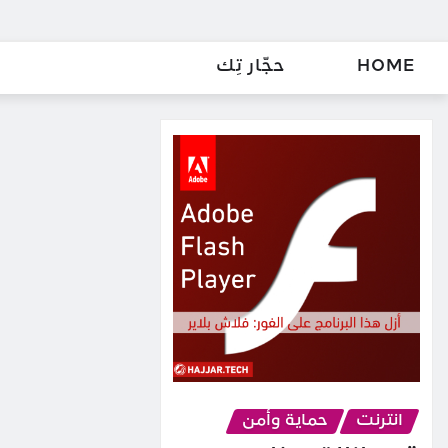
HOME
حجّار تِك
انترنت
حماية وأمن