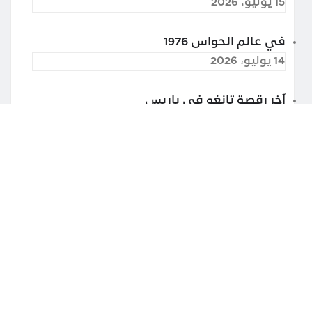
15 يوليو، 2026
في عالم الحواس 1976
14 يوليو، 2026
آخر رقصة تانغو في باريس
13 يوليو، 2026
غوغل درايف تراقب محتوى ملفاتك المخزّنة
25 مايو، 2026
شرح ترند #تشليح_بارت_تشاليح_وورش
24 مايو، 2026