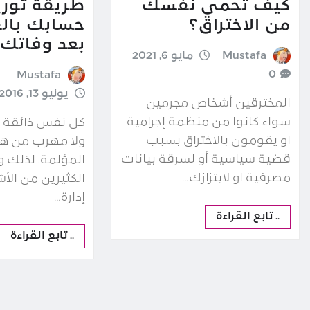
كيف تحمي نفسك
طريقة تور
من الاختراق؟
حسابك بال
بعد وفاتك
Mustafa
مايو 6, 2021
0
Mustafa
يونيو 13, 2016
المخترقين أشخاص مجرمين
سواء كانوا من منظمة إجرامية
كل نفس ذائقة ا
او يقومون بالاختراق بسبب
ولا مهرب من هذ
قضية سياسية أو لسرقة بيانات
المؤلمة. لذلك 
مصرفية او لابتزازك…
الكثيرين من ال
إدارة…
.. تابع القراءة
.. تابع القراءة