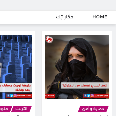
HOME
حجّار تِك
حماية وأمن
انترنت
منوع