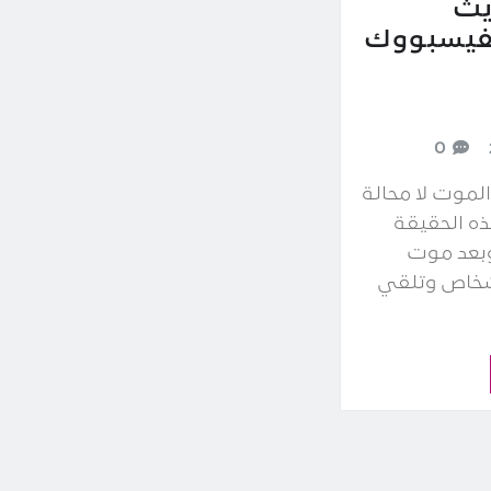
يث
فيسبووك
0
لموت لا محالة
ه الحقيقة
وبعد موت
أشخاص وتلقي