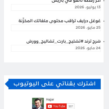
آخر رقصة تانغو في باريس
13 يوليو، 2026
غوغل درايف تراقب محتوى ملفاتك المخزّنة
25 مايو، 2026
شرح ترند #تشليح_بارت_تشاليح_وورش
24 مايو، 2026
اشترك بقناتي على اليوتيوب