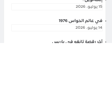
15 يوليو، 2026
في عالم الحواس 1976
14 يوليو، 2026
آخر رقصة تانغو في باريس
13 يوليو، 2026
غوغل درايف تراقب محتوى ملفاتك المخزّنة
25 مايو، 2026
شرح ترند #تشليح_بارت_تشاليح_وورش
24 مايو، 2026