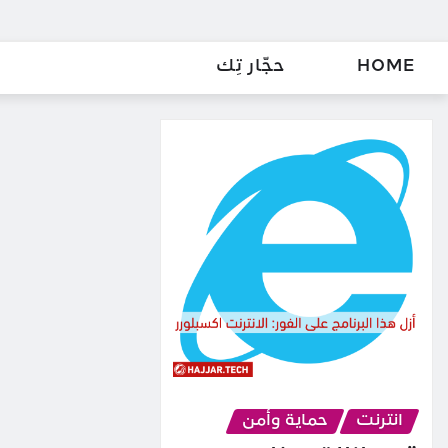
HOME
حجّار تِك
انترنت
حماية وأمن