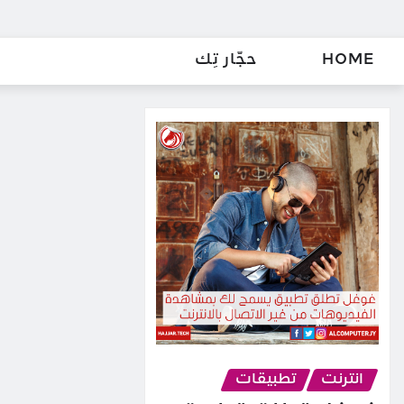
HOME
حجّار تِك
انترنت
تطبيقات