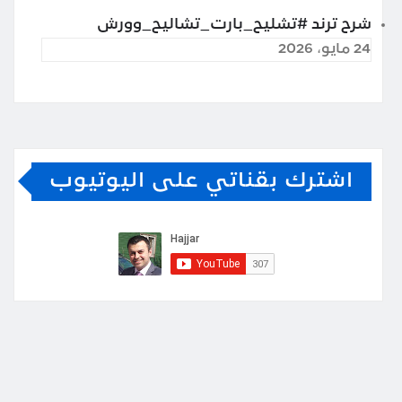
شرح ترند #تشليح_بارت_تشاليح_وورش
24 مايو، 2026
اشترك بقناتي على اليوتيوب