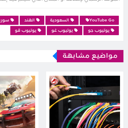
YouTube Go
السعودية
الهند
سوري
يوتيوب جو
يوتيوب غو
يوتيوب قو
مواضيع مشابهة