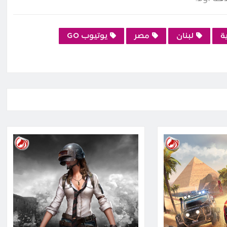
ة
لبنان
مصر
يوتيوب GO