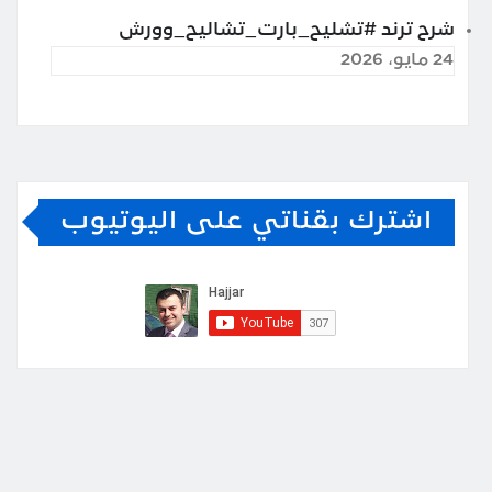
شرح ترند #تشليح_بارت_تشاليح_وورش
24 مايو، 2026
اشترك بقناتي على اليوتيوب