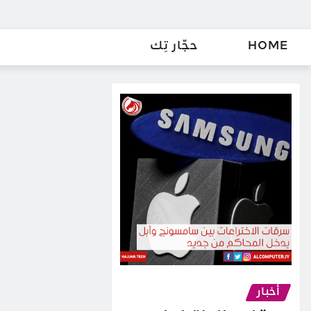
HOME
حجّار تِك
أخبار