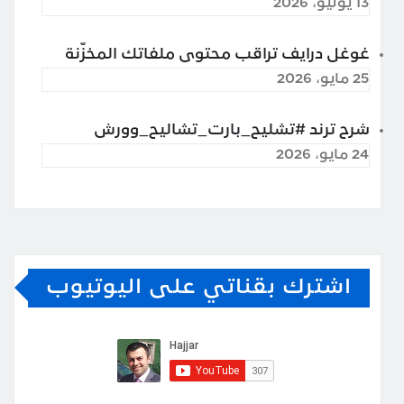
13 يوليو، 2026
غوغل درايف تراقب محتوى ملفاتك المخزّنة
25 مايو، 2026
شرح ترند #تشليح_بارت_تشاليح_وورش
24 مايو، 2026
اشترك بقناتي على اليوتيوب