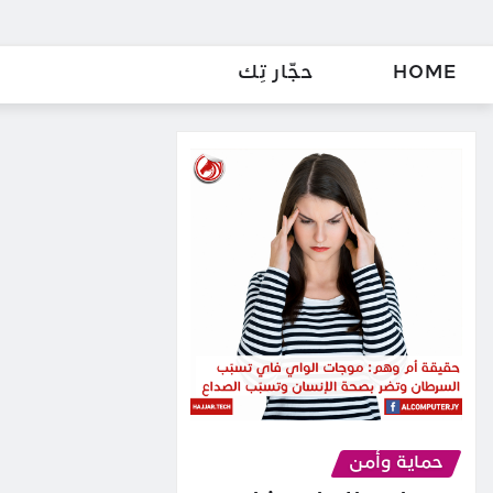
HOME
حجّار تِك
حماية وأمن