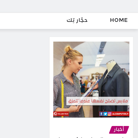
HOME
حجّار تِك
أخبار