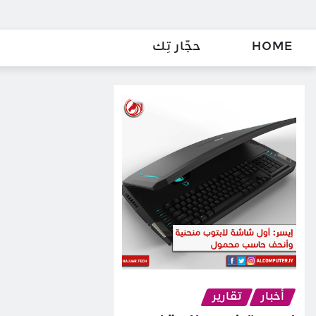
HOME
حجّار تِك
أخبار
تقارير