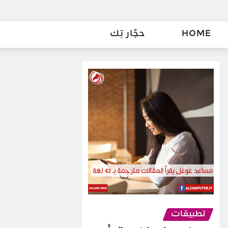
HOME
حجّار تِك
تطبيقات