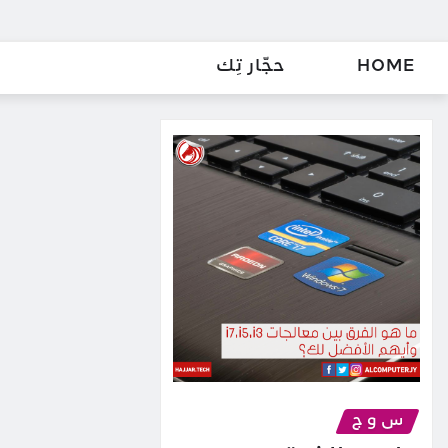
HOME
حجّار تِك
س و ج