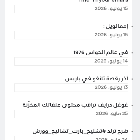
me” in your emails?
15 يوليو، 2026
إممانويل :
15 يوليو، 2026
في عالم الحواس 1976
14 يوليو، 2026
آخر رقصة تانغو في باريس
13 يوليو، 2026
غوغل درايف تراقب محتوى ملفاتك المخزّنة
25 مايو، 2026
شرح ترند #تشليح_بارت_تشاليح_وورش