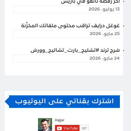
آخر رقصة تانغو في باريس
13 يوليو، 2026
غوغل درايف تراقب محتوى ملفاتك المخزّنة
25 مايو، 2026
شرح ترند #تشليح_بارت_تشاليح_وورش
24 مايو، 2026
اشترك بقناتي على اليوتيوب