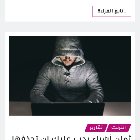
.. تابع القراءة
انترنت
تقارير
ثمان أشياء يجب عليك ان تحذفها