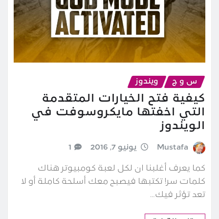
س و ج
ويندوز
كيفية فتح الخيارات المتقدمة
التي اخفتها مايكروسوفت في
الويندوز
Mustafa
يونيو 7, 2016
1
كما يعرف أغلبنا ان لكل لعبة كومبيوتر هناك
كلمات سر! تكتبها فيصبح معك أسلحة كاملة أو لا
تعد تؤثر فيك…