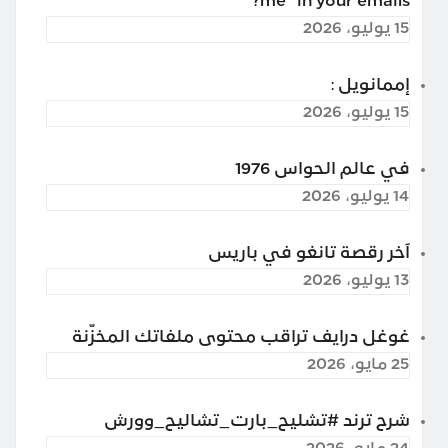
me” in your emails?
15 يوليو، 2026
إممانويل :
15 يوليو، 2026
في عالم الحواس 1976
14 يوليو، 2026
آخر رقصة تانغو في باريس
13 يوليو، 2026
غوغل درايف تراقب محتوى ملفاتك المخزّنة
25 مايو، 2026
شرح ترند #تشليح_بارت_تشاليح_وورش