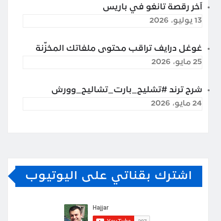
آخر رقصة تانغو في باريس
13 يوليو، 2026
غوغل درايف تراقب محتوى ملفاتك المخزّنة
25 مايو، 2026
شرح ترند #تشليح_بارت_تشاليح_وورش
24 مايو، 2026
اشترك بقناتي على اليوتيوب