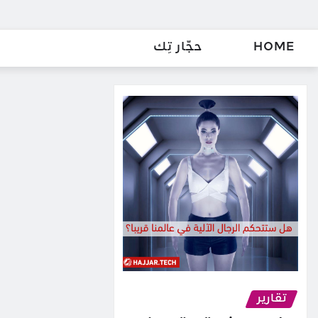
HOME
حجّار تِك
تقارير