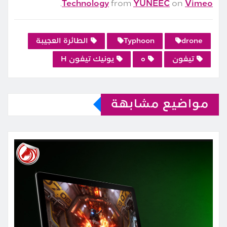
.
Technology
from
YUNEEC
on
Vimeo
drone
Typhoon
الطائرة العجيبة
تيفون
ه
يونيك تيفون H
مواضيع مشابهة