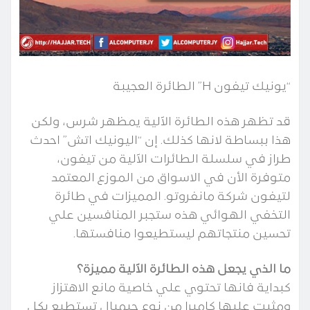
“يونيك تيفون H” الطائرة العجيبة
قد تظهر هذه الطائرة الآلية يمظهر شرس، ولكن
هذا ببساطة لانها كذلك. إن “اليونيك اتش” احدث
طراز في سلسلة الطائرات الآلية من تيفون،
متوفرة الأن في الاسواق من الموزع المعتمد
لتيفون شركة مانفروتو. المميزات في طائرة
التخفي الهوائي هذه ستجبر المنافسين علي
تحسين منتجاتهم ليستطيعوا منافستها.
ما الذي يجعل هذه الطائرة الآلية مميزة؟
كبداية فانها تحتوي علي خاصية مانع الاهتزاز
ومثبت عليها كاميرا من نوع جيمبال تستطيع بكل