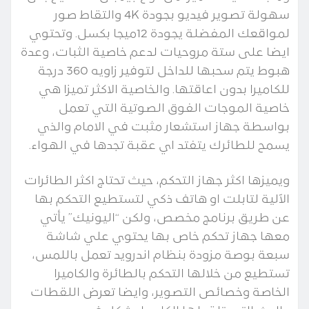
سهولة تصوير فيديو بجودة 4K والتقاط صور
لمواقعك المفضلة يجودة 12ميجا بكسل. وتحتوي
ايضا على ستة مروحيات لدعم خاصية الثبات، وعدة
هبوط يتم سحبها للداخل لتوفير زاويه 360 درجة
للكاميرا بدون اعاقتها. والخاصية الاكثر تميزا هي
خاصية الموجات الفوق الصوتية التي تعمل
بواسطة جهاز استشعار مثبت في الامام والذي
يسمح للطائرك يتفتد اي عقبة تجدها في الهواء.
ويميزها اكثر جهاز التحكم، حيث تحتاج اكثر الطائرات
الآلية لتابلت او هاتف ذكي لتستطيع التحكم بها
عن طريق برنامج مخصص، ولكن “اليونيك” يأتي
معها جهاز تحكم خاص بها يحتوي علي شاشة
سبعة بوصة مزودة بنظام اندرويد تعمل باللمس،
تستطيع من خلالها التحكم بالطائرة والكاميرا
الخاصة وخصائص التصوير، وايضا تعرض اللقطات