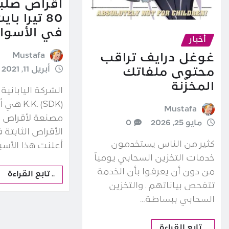
أقراص صلب
80 تيرا باي
في الأسوا
أخبار
Mustafa
غوغل درايف تراقب
أبريل 11, 2021
محتوى ملفاتك
المخزّنة
K.K. (SDK
Mustafa
مصنعة لأقراص 
مايو 25, 2026
0
الأقراص الثابتة 
كثير من الناس يستخدمون
أعلنت هذا الأسب
خدمات التخزين السحابي يومياً
من دون أن يعرفوا بأن الخدمة
.. تابع القراءة
تتفحص بياناتهم . والتخزين
السحابي ببساطة…
.. تابع القراءة