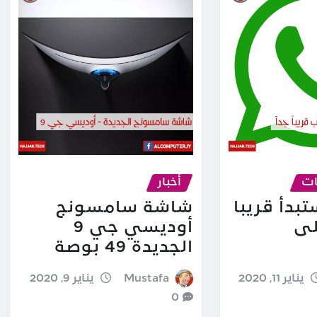
ات
أخبار
تبدأ قريبا
شاشة سامسونج
لى
أوديسي جي 9
الجديدة 49 بوصة
يناير 11, 2020
Mustafa
يناير 9, 2020
0