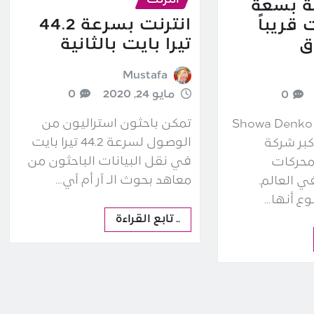
انترنت
ة بسعة
انترنت بسرعة 44.2
ت قريباً
تيرا بايت بالثانية
ق
Mustafa
مايو 24, 2020
0
0
تمكن باحثون استراليون من
الشركة اليابانية Showa Denko
الوصول لسرعة 44.2 تيرا بايت
) هي أكبر شركة
في نقل البيانات الباحثون من
محركات
معاهد بحوث الـ آر أم آي…
في العالم.
وع أنها…
.. تابع القراءة