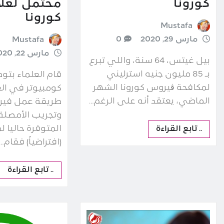
كورونا
محتمل لعل
كورونا
Mustafa
مارس 29, 2020
0
Mustafa
مارس 22, 2020
بيل غيتس، 64 سنة، واللي تبرع
بـ 85 مليون جنيه استرليني
قام العلماء بت
لمكافحة ڨيروس كورونا الشهر
كومبيوتر في الع
الماضي، يعتقد أنه على الرغم…
طريقة عمل فير
وتجريب الأمصلة 
المتوفرة حاليا ل
.. تابع القراءة
(افتراضياً) فقام…
.. تابع القراءة