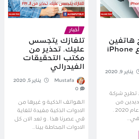
أخبار
 هاتفين
تلفازك يتجسس
جديدين نوع iPhone
عليك. تحذير من
مكتب التحقيقات
الفيدرالي
يناير 9, 2020
Mustafa
يناير 5, 2020
0
د تطرح شركة
ديدين من
الهواتف الذكية و غيرها من
Iphone SE في عام 2020 .
الادوات الذكية مفيدة للغاية
 هي…
في عصرنا هذا . و تعد الان كل
الادوات المحاطة بينا…