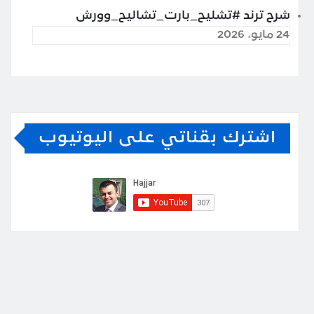
شرح ترند #تشليح_بارت_تشاليح_وورش
24 مايو، 2026
اشترك بقناتي على اليوتيوب