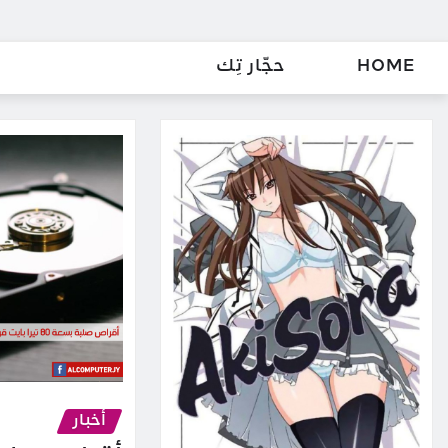
HOME
حجّار تِك
أخبار