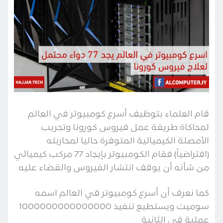
قام العلماء بتوظيف أسرع كومبيوتر في العالم
لمحاكاة طريقة عمل فيروس كورونا وتجريب
الأمصلة الكيميائية المتوفرة حاليا لمحاربته
(افتراضياً) فقام الكومبيوتر بإيجاد 77 مركب كيميائي
من شأنه أن يوقف انتشار الفيروس والقضاء عليه.
كما نعرف أن أسرع كومبيوتر في العالم اسمه
سوميت ويستطيع تنفيذ 1000000000000000
عملية في الثانية