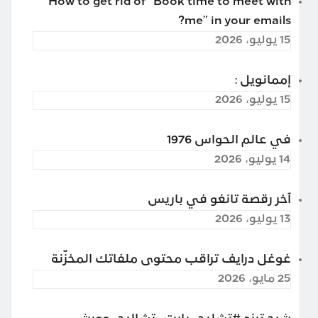
How to get rid of “Book time to meet with
me” in your emails?
15 يوليو، 2026
إممانويل :
15 يوليو، 2026
في عالم الحواس 1976
14 يوليو، 2026
آخر رقصة تانغو في باريس
13 يوليو، 2026
غوغل درايف تراقب محتوى ملفاتك المخزّنة
25 مايو، 2026