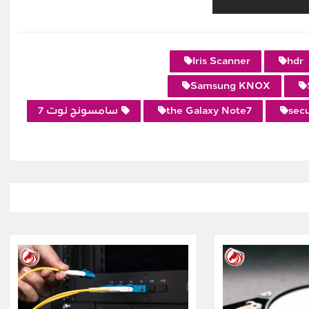
Iris Scanner
hdr
Samsung KNOX
secu
the Galaxy Note7
سامسونج نوت 7