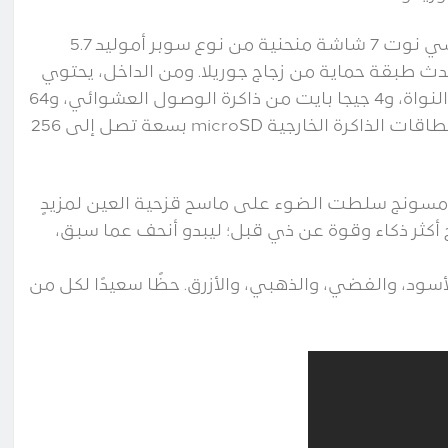
لتذكيركم بمواصفات الهاتف بشكلٍ مختصر، لدى جلاكسي نوت 7 شاشة منحنية من نوع سوبر أموليد 5.7
، بالإضافة إلى أحدث طبقة حماية من زجاج جوريلا. ومن الداخل، يحتوي
النوت 7 على معالج كوالكوم سناب دراجون 821 رباعي النواة، و4 جيجا بايت من ذاكرة الوصول العشوائي، و64
جيجا بايت من المساحة الداخلية، فضلًا عن منفذ يدعم بطاقات الذاكرة الخارجية microSD بسعة تصل إلى 256
سامسونج سلطت الضوء على ماسح قزحية العين لمزيدٍ
أكثر ذكاء وقوة عن ذي قبل؛ ليبدو أنحف عما سبق،
تلفة، وهم الأسود، والفضي، والذهبي، والأزرق. حظًا سعيدًا لكل من