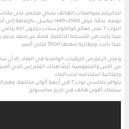
بوصة، بدقة عرض 2560×1440 بيكسل
جيجا بايت، وبطارية سعتها 3500 مللي أمبير.
وعلى الرغم من الترقيات الواضحة في العتاد، إلا أن 
من الأمن والخصوصية. أيضًا هناك القلم إس الذي أصبح 
وإمكانية استخدامه تحت الماء.
يتوافر جلاكسي نوت 7 في أربعةِ ألوان مخ
سيملك أقوى هاتف في تاريخ سامسونج.