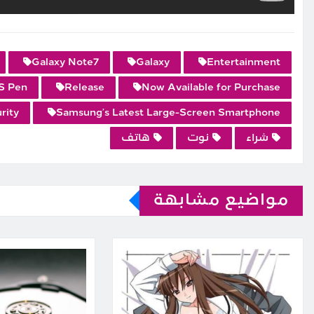
Galaxy Note7
Galaxy
Entertainment
S Pen
Release
Now Available for Purchase
rity
Samsung’s Latest Large-Screen Smartphone
شراء
نوت
هاتف
مواضيع مشابهة