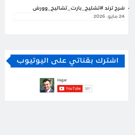
شرح ترند #تشليح_بارت_تشاليح_وورش
24 مايو، 2026
اشترك بقناتي على اليوتيوب